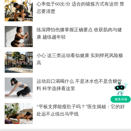
心率低于60次/分 适合的锻炼方式有这些 禁
忌要清楚
练深蹲怕伤膝掌握正确要点 收获肌肉与健
康 越练越年轻
小心 这三类运动看似健康 实则猝死风险极
高
运动后口渴喝什么 不是冰水也不是含糖饮
料 科学选择看这里
“平板支撑能瘦肚子吗？”医生揭秘：它的好
处远不止练出马甲线