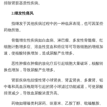
排除肾脏器质性疾病。
2.继发性痛风
指继发于其他疾病过程中的一种临床表现，也可因某些
药物所致。
骨髓增生性疾病如白血病、淋巴瘤、多发性骨髓瘤、红
细胞计数增多症、溶血性贫血和癌症等可导致细胞的增殖加
速，使核酸转换增加，造成尿酸产生增多。
恶性肿瘤在肿瘤的放化疗后引起细胞大量破坏，核酸转
换也增加，导致尿酸产生增多。
肾脏疾病包括慢性肾小球肾炎、肾盂肾炎、多囊肾、铅
中毒和高血压晚期等引起的肾小球滤过功能减退，可使尿酸
排泄减少，导致血尿酸浓度升高。
药物如噻嗪类利尿药、呋塞米、乙胺丁醇、吡嗪酰胺、