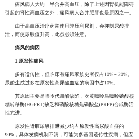
痛风病人大约一半合并高血压，除了上述因肾机能障碍
引起的肾性高血压之外，痛风病人合并肥胖也是原因之一。
由于高血压治疗药常使用降压利尿剂，会抑制尿酸排
泄，而使尿酸值升高，此点必须注意。
痛风的病因
1.原发性痛风
多有遗传性，但临床有痛风家族史者仅占10%～20%。
尿酸生成过多在原发性高尿酸血症的病因中占10%。
其原因主要是嘌呤代谢酶缺陷，次黄嘌呤鸟嘌呤磷酸核
糖转移酶(HGPRT)缺乏和磷酸核糖焦磷酸盐(PRPP)合成酶活
性亢进。
原发性肾脏尿酸排泄减少约占原发性高尿酸血症的
90%，具体发病机制不清，可能为多基因遗传性疾病，但应