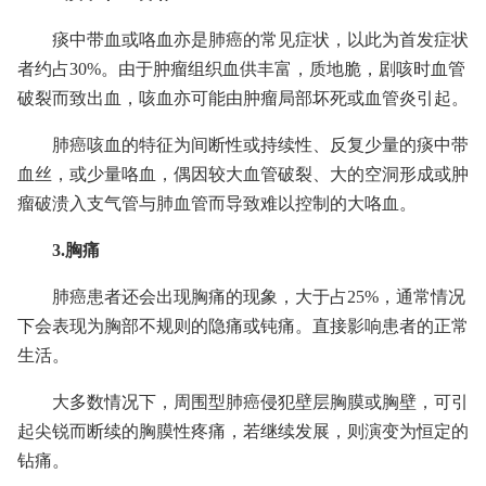
痰中带血或咯血亦是肺癌的常见症状，以此为首发症状
者约占30%。由于肿瘤组织血供丰富，质地脆，剧咳时血管
破裂而致出血，咳血亦可能由肿瘤局部坏死或血管炎引起。
肺癌咳血的特征为间断性或持续性、反复少量的痰中带
血丝，或少量咯血，偶因较大血管破裂、大的空洞形成或肿
瘤破溃入支气管与肺血管而导致难以控制的大咯血。
3.胸痛
肺癌患者还会出现胸痛的现象，大于占25%，通常情况
下会表现为胸部不规则的隐痛或钝痛。直接影响患者的正常
生活。
大多数情况下，周围型肺癌侵犯壁层胸膜或胸壁，可引
起尖锐而断续的胸膜性疼痛，若继续发展，则演变为恒定的
钻痛。