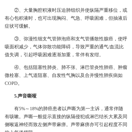
②、大量胸腔积液时压迫肺组织并使纵隔严重移位，或
有心包积液时，也可出现胸闷、气急、呼吸困难，但抽液后
症状可缓解。
③、弥漫性细支气管肺泡癌和支气管播散性腺癌，使呼
吸面积减少，气体弥散功能障碍，导致严重的通气/血流比
值失调，引起呼吸困难逐渐加重，常伴有发绀。
④、包括阻塞性肺炎、肺不张、淋巴管炎性肺癌、肿瘤
微栓塞、上气道阻塞、自发性气胸以及合并慢性肺疾病如
COPD。
5.声音嘶哑
有5%～18%的肺癌患者以声嘶为第一主诉，通常伴随
有咳嗽。声嘶一般提示直接的纵隔侵犯或淋巴结长大累及同
侧喉返神经而致左侧声带麻痹。声带麻痹亦可引起程度不同