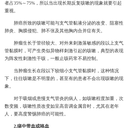
者占35%～75%，所以当出现长期反复咳嗽的现象就要引起
重视。
肺癌所致的咳嗽可能与支气管黏液分泌的改变、阻塞性
肺炎、胸膜侵犯、肺不张及其他胸内合并症有关。
肿瘤生长于管径较大、对外来刺激落敏感的段以上支气
管黏膜时，可产生类似异物样刺激引起的咳嗽，典型的表现
为阵发性刺激性干咳，一般止咳药常不易控制。
当肿瘤生长在段以下较细小支气管黏膜时，这种情况
下，往往咳嗽是不明显的，甚至有的患者不会出现咳嗽的现
象。
对于吸烟或患慢支气管炎的病人，如咳嗽程度加重，次
数变频，咳嗽性质改变如呈高音调金属音时，尤其在老年
人，要高度警惕肺癌的可能性。
2.痰中带血或咯血