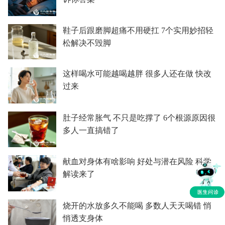
鞋子后跟磨脚超痛不用硬扛 7个实用妙招轻
松解决不毁脚
这样喝水可能越喝越胖 很多人还在做 快改
过来
肚子经常胀气 不只是吃撑了 6个根源原因很
多人一直搞错了
献血对身体有啥影响 好处与潜在风险 科学
解读来了
烧开的水放多久不能喝 多数人天天喝错 悄
悄透支身体