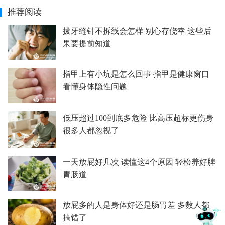
推荐阅读
拔牙缝针不拆线会怎样 别心存侥幸 这些后
果要提前知道
指甲上有小坑是怎么回事 指甲是健康窗口
看懂身体隐性问题
低压超过100到底多危险 比高压超标更伤身
很多人都忽视了
一天放屁好几次 读懂这4个原因 轻松养好脾
胃肠道
放屁多的人是身体好还是肠胃差 多数人都
搞错了