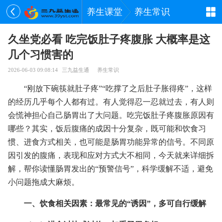
养生课堂
养生常识
久坐党必看 吃完饭肚子疼腹胀 大概率是这
几个习惯害的
2026-06-03 09:08:14
三九益生通
养生常识
“刚放下碗筷就肚子疼”“吃撑了之后肚子胀得疼”，这样
的经历几乎每个人都有过。有人觉得忍一忍就过去，有人则
会慌神担心自己肠胃出了大问题。吃完饭肚子疼腹胀原因有
哪些？其实，饭后腹痛的成因十分复杂，既可能和饮食习
惯、进食方式相关，也可能是肠胃功能异常的信号。不同原
因引发的腹痛，表现和应对方式大不相同，今天就来详细拆
解，帮你读懂肠胃发出的“预警信号”，科学缓解不适，避免
小问题拖成大麻烦。
一、饮食相关因素：最常见的“诱因”，多可自行缓解