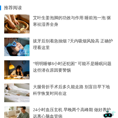
推荐阅读
艾叶生姜泡脚的功效与作用 睡前泡一泡 驱
寒祛湿养全身
拔牙后别着急抽烟 7天内吸烟风险高 正确护
理看这里
“明明睡够8小时还犯困” 可能不是睡眠问题
这些潜在原因要警惕
大腿骨折手术后多久能走路 别盲目早下地
科学恢复时间在这
24小时血压玄机 早晚两个高峰期 做好养护
远离心脑血管病