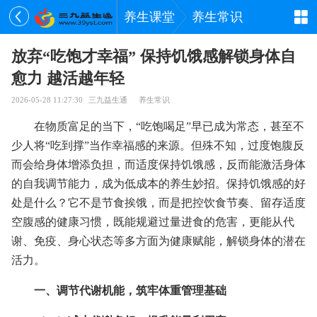
养生课堂
养生常识
放弃“吃饱才幸福” 保持饥饿感解锁身体自
愈力 越活越年轻
2026-05-28 11:27:30
三九益生通
养生常识
在物质富足的当下，“吃饱喝足”早已成为常态，甚至不
少人将“吃到撑”当作幸福感的来源。但殊不知，过度饱腹反
而会给身体增添负担，而适度保持饥饿感，反而能激活身体
的自我调节能力，成为低成本的养生妙招。保持饥饿感的好
处是什么？它不是节食挨饿，而是把控饮食节奏、留存适度
空腹感的健康习惯，既能规避过量进食的危害，更能从代
谢、免疫、身心状态等多方面为健康赋能，解锁身体的潜在
活力。
一、调节代谢机能，筑牢体重管理基础