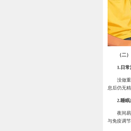
（二）
1.日
没做重
息后仍无精
2.睡
夜间易
与免疫调节