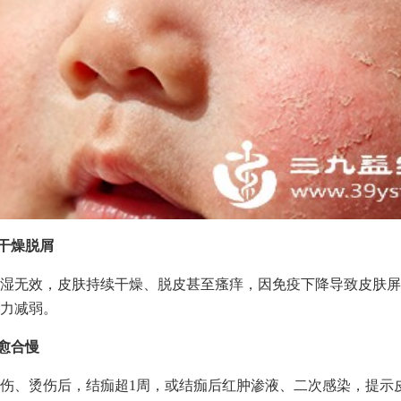
肤干燥脱屑
湿无效，皮肤持续干燥、脱皮甚至瘙痒，因免疫下降导致皮肤屏
力减弱。
口愈合慢
伤、烫伤后，结痂超1周，或结痂后红肿渗液、二次感染，提示