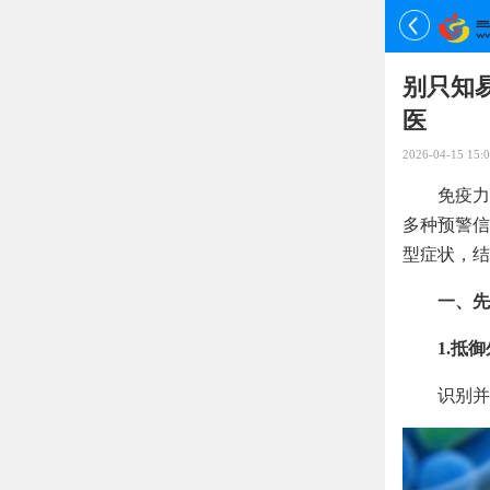
别只知
医
2026-04-15 15:0
免疫力
多种预警信
型症状，结
一、先
1.抵
识别并