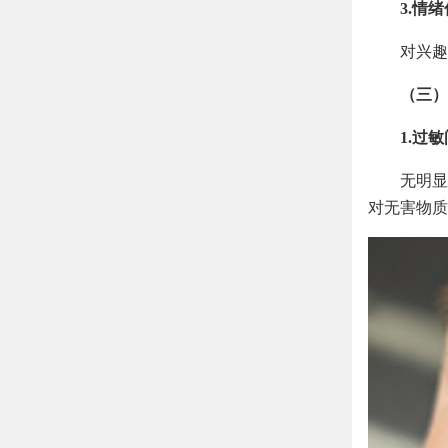
3.情
对兴趣
（三）
1.过
无明显
对无害物质