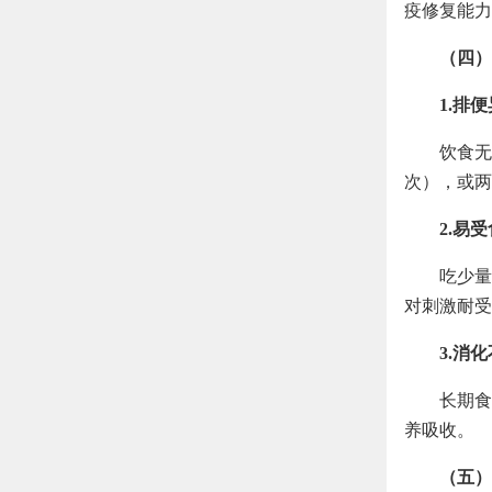
疫修复能力
（四）
1.排
饮食无
次），或两
2.易
吃少量
对刺激耐受
3.消
长期食
养吸收。
（五）