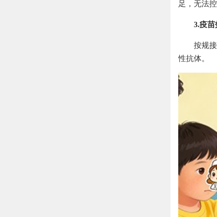
足，无法控
3.疫
按规接
性抗体。