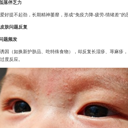
绪低落伴乏力
爱好提不起劲，长期精神萎靡，形成“免疫力降-疲劳-情绪差”的
皮肤问题反复
敏问题频发
诱因（如换新护肤品、吃特殊食物），却反复长湿疹、荨麻疹，
过度反应。