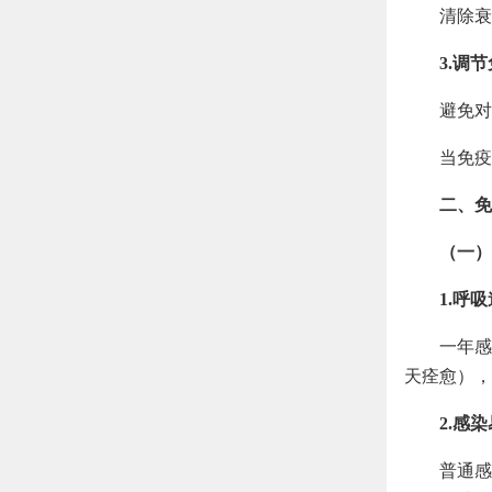
清除衰
3.调
避免对
当免疫
二、免
（一）
1.呼
一年感
天痊愈），
2.感
普通感