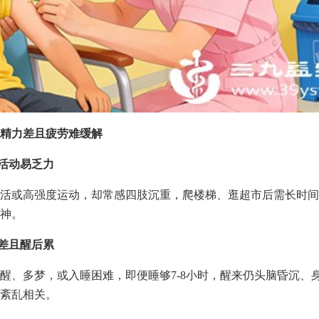
精力差且疲劳难缓解
常活动易乏力
活或高强度运动，却常感四肢沉重，爬楼梯、逛超市后需长时间
神。
眠差且醒后累
醒、多梦，或入睡困难，即便睡够7-8小时，醒来仍头脑昏沉、
紊乱相关。