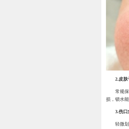
2.皮
常规保
损，锁水能
3.伤
轻微划