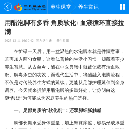
养生课堂
养生常识
用醋泡脚有多香 角质软化+血液循环直接拉
满
2025-12-11 16:00:42
三九益生通
养生常识
在忙碌一天后，用一盆温热的水泡脚本就是件惬意事，
若再加入两勺食醋，这看似普通的生活小习惯，却藏着不少
养生智慧。从古至今，醋在中医典籍中就被记载有活血散
瘀、解毒杀虫的功效，而现代生活中，将醋融入泡脚流程，
不仅是对传统养生方式的延续，更能从足部护理延伸到全身
调养。今天就来拆解用醋泡脚的多重好处，让你明白这
碗“酸汤”为何能成为家庭养生的热门选择。
一、足部角质的“软化剂”：还双脚细腻触感
脚部长期承受身体重量，加上鞋袜摩擦，容易形成厚重