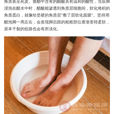
角质甚至死皮。食醋中含有的醋酸具有温和的酸性，当双脚
浸泡在醋水中时，醋酸能渗透到角质层细胞间，软化堆积的
角质蛋白，就像给坚硬的角质层“敷了层软化面膜”。坚持用
醋泡脚一周左右，会发现脚后跟的粗糙部位逐渐变得柔软，
原本干裂的纹路也会有所淡化。