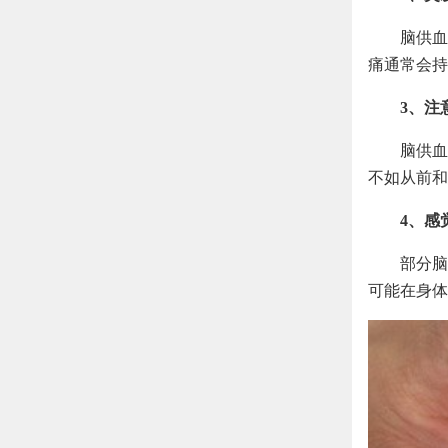
脑供血
痛通常会持
3、注
脑供血
不如从前和
4、感
部分脑
可能在身体