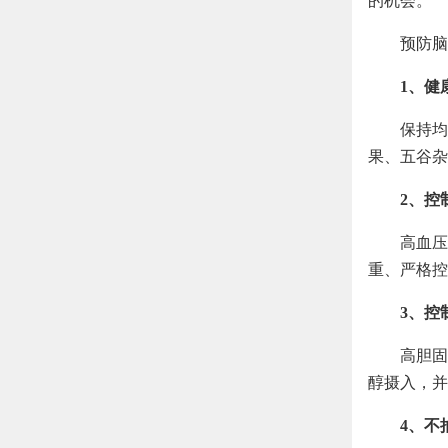
的机会。
预防脑
1、健
保持均
果、五谷杂
2、控
高血压
重、严格控
3、控
高胆固
醇摄入，并
4、不