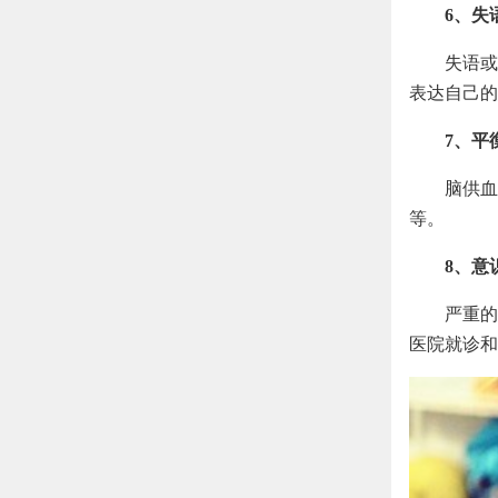
6、失
失语或
表达自己的
7、平
脑供血
等。
8、意
严重的
医院就诊和