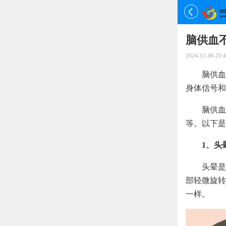
脑供血
2024-12-06 23:4
脑供血
身体信号和
脑供血
等。以下是
1、头
头晕是
部轻微旋转
一样。