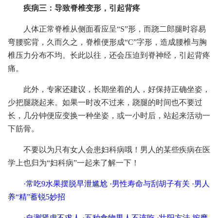
疾病三：导致脊椎变形，引起背疼
人体正常脊椎从侧面看应呈“S”形，而跷二郎腿时容易
弯腰驼背，久而久之，脊椎便形成“C”字形，造成腰椎与胸
椎压力分布不均。长此以往，还会压迫到脊神经，引起背疼
痛。
此外，专家还建议，长期坐着的人，好保持正确坐姿，
少把腿跷起来。如果一时改不过来，跷腿的时间也不要过
长，几分钟便应变换一种坐姿，或一小时后，站起来活动一
下筋骨。
不要以为只有女人会患妇科病哦！男人的某些疾病在医
学上也归为“妇科病”一起来了解一下！
·
常吃9水果摆脱早泄尴尬
·
男性寿命与刮胡子有关
·
男人
养“精”蓄锐5妙招
·
自测肾虚不求人
·
五种食物男人不该吃
·
壮阳方法 按摩