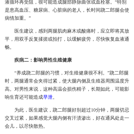
液循环再受阻，很可能造成腿部静脉曲张或血栓塞。“特别
是患高血压、糖尿病、心脏病的老人，长时间跷二郎腿会使
病情加重。”
医生建议，感到两腿肌肉麻木或酸痛时，应立即将其放
平，用双手反复揉搓或拍打，以缓解疲劳，尽快恢复血液通
畅。
疾病二：影响男性生殖健康
“养成跷二郎腿的习惯，对生殖健康很不利。”跷二郎腿
时，两腿通常会夹得过紧，使大腿内侧及生殖器周围温度升
高。对男性来说，这种高温会损伤精子，长期如此，可能影
响生育还可能造成
早泄
。
为此，医生建议，跷二郎腿好别超过10分钟，两腿切忌
交叉过紧，如果感觉大腿内侧有汗渍渗出，好在通风处走一
会儿，以尽快散热。