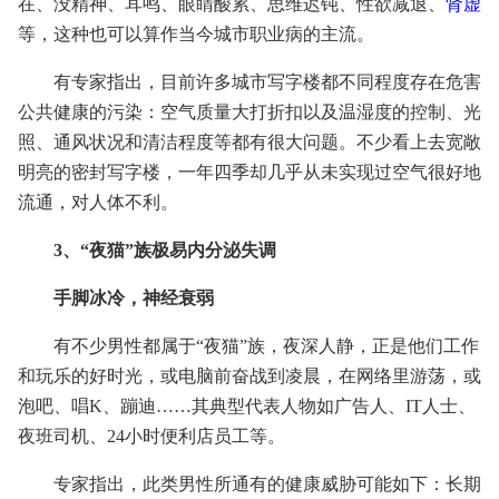
在、没精神、耳鸣、眼睛酸累、思维迟钝、性欲减退、
肾虚
等，这种也可以算作当今城市职业病的主流。
有专家指出，目前许多城市写字楼都不同程度存在危害
公共健康的污染：空气质量大打折扣以及温湿度的控制、光
照、通风状况和清洁程度等都有很大问题。不少看上去宽敞
明亮的密封写字楼，一年四季却几乎从未实现过空气很好地
流通，对人体不利。
3、“夜猫”族极易内分泌失调
手脚冰冷，神经衰弱
有不少男性都属于“夜猫”族，夜深人静，正是他们工作
和玩乐的好时光，或电脑前奋战到凌晨，在网络里游荡，或
泡吧、唱K、蹦迪……其典型代表人物如广告人、IT人士、
夜班司机、24小时便利店员工等。
专家指出，此类男性所通有的健康威胁可能如下：长期