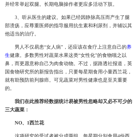
并经常举起双腿。长期电脑操作者更应多活动下肢。
3、听从医生的建议。如果已经因静脉高压而产生了腿
部溃疡，应尊重医师的指导服用抗生素和利尿剂，并辅以其
他适当的治疗。
男人不仅易患“女人病”，还应该在食疗上注意自己的
养
生
健康。多数男性对蔬菜水果这类“女性化”的食物嗤之以
鼻，而更愿意称自己为肉食动物。不过，据路透社报道，英
国食物研究所的新报告指出，只要每星期食用小量西兰花，
就有助预防前列腺癌。可见蔬菜对男性健康也是至关重要
的。
我们在此推荐经数据统计易被男性忽略却又必不可少的
三大蔬菜：
NO、1西兰花
这项研究的受试者被分成两组，每星期分别食用4份西