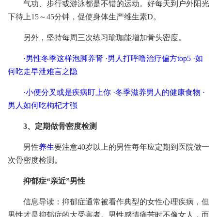
气功、步行或游泳都是不错的运动。好每天到户外阳光
下待上15～45分钟，促使身体生产维生素D。
另外，坚持每周三次练习瑜珈能增加骨头密度。
·
男性冬季这样泡脚养肾
·
男人打呼噜治疗偏方top5
·
如
何吃走早泄难言之隐
·
小便分叉或是疾病盯上你
·
冬季滋养男人的健康食物
·
男人如何吃枸杞才强
3、定期做骨密度检测
男性
养生
要注意40岁以上的男性每年应定期到医院做一
次骨密度检测。
抑郁症“亲近”男性
信息导读：抑郁症通常被看作典型的女性心理疾病，但
男性才是抑郁症的大受害者。男性感情痛苦时不像女人，而