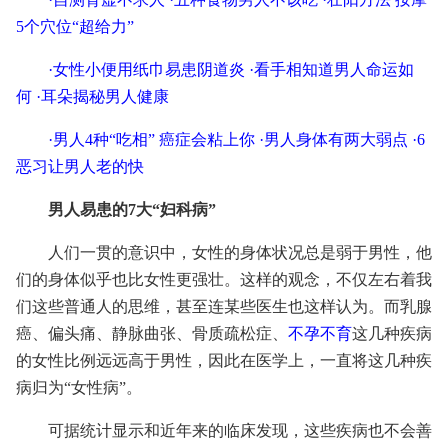
5个穴位“超给力”
·
女性小便用纸巾易患阴道炎
·
看手相知道男人命运如
何
·
耳朵揭秘男人健康
·
男人4种“吃相” 癌症会粘上你
·
男人身体有两大弱点
·
6
恶习让男人老的快
男人易患的7大“妇科病”
人们一贯的意识中，女性的身体状况总是弱于男性，他
们的身体似乎也比女性更强壮。这样的观念，不仅左右着我
们这些普通人的思维，甚至连某些医生也这样认为。而乳腺
癌、偏头痛、静脉曲张、骨质疏松症、
不孕不育
这几种疾病
的女性比例远远高于男性，因此在医学上，一直将这几种疾
病归为“女性病”。
可据统计显示和近年来的临床发现，这些疾病也不会善