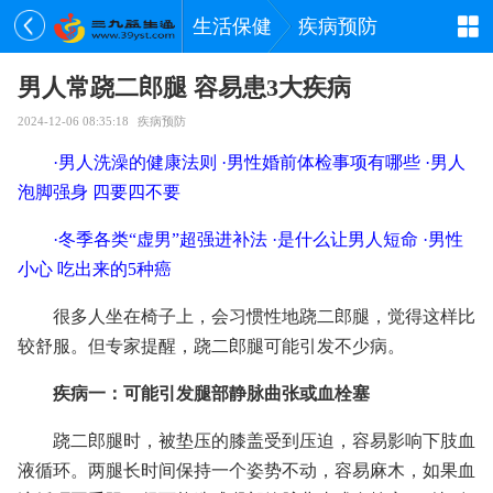
生活保健
疾病预防
男人常跷二郎腿 容易患3大疾病
2024-12-06 08:35:18
疾病预防
·
男人洗澡的健康法则
·
男性婚前体检事项有哪些
·
男人
泡脚强身 四要四不要
·
冬季各类“虚男”超强进补法
·
是什么让男人短命
·
男性
小心 吃出来的5种癌
很多人坐在椅子上，会习惯性地跷二郎腿，觉得这样比
较舒服。但专家提醒，跷二郎腿可能引发不少病。
疾病一：可能引发腿部静脉曲张或血栓塞
跷二郎腿时，被垫压的膝盖受到压迫，容易影响下肢血
液循环。两腿长时间保持一个姿势不动，容易麻木，如果血