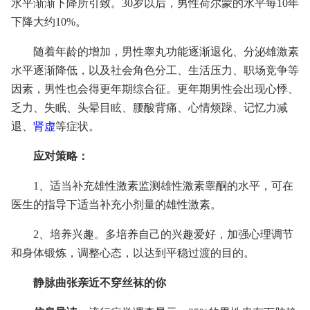
水平渐渐下降所引致。30岁以后，男性荷尔蒙的水平每10年
下降大约10%。
随着年龄的增加，男性睾丸功能逐渐退化、分泌雄激素
水平逐渐降低，以及社会角色分工、生活压力、职场竞争等
因素，男性也会得更年期综合征。更年期男性会出现心悸、
乏力、失眠、头晕目眩、腰酸背痛、心情烦躁、记忆力减
退、
肾虚
等症状。
应对策略：
1、适当补充雄性激素监测雄性激素睾酮的水平，可在
医生的指导下适当补充小剂量的雄性激素。
2、培养兴趣。多培养自己的兴趣爱好，加强心理调节
和身体锻炼，调整心态，以达到平稳过渡的目的。
静脉曲张亲近不穿丝袜的你