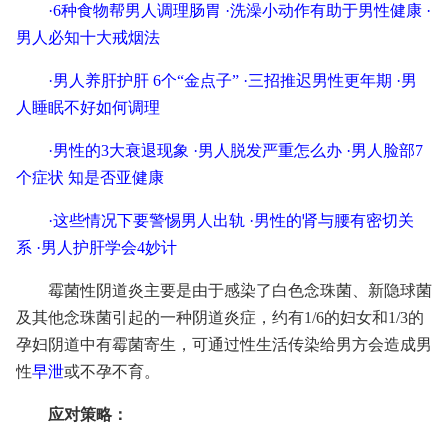
·
6种食物帮男人调理肠胃
·
洗澡小动作有助于男性健康
·
男人必知十大戒烟法
·
男人养肝护肝 6个“金点子”
·
三招推迟男性更年期
·
男
人睡眠不好如何调理
·
男性的3大衰退现象
·
男人脱发严重怎么办
·
男人脸部7
个症状 知是否亚健康
·
这些情况下要警惕男人出轨
·
男性的肾与腰有密切关
系
·
男人护肝学会4妙计
霉菌性阴道炎主要是由于感染了白色念珠菌、新隐球菌
及其他念珠菌引起的一种阴道炎症，约有1/6的妇女和1/3的
孕妇阴道中有霉菌寄生，可通过性生活传染给男方会造成男
性
早泄
或不孕不育。
应对策略：