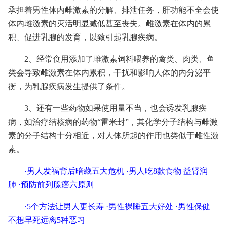
承担着男性体内雌激素的分解、排泄任务，肝功能不全会使
体内雌激素的灭活明显减低甚至丧失。雌激素在体内的累
积、促进乳腺的发育，以致引起乳腺疾病。
2、经常食用添加了雌激素饲料喂养的禽类、肉类、鱼
类会导致雌激素在体内累积，干扰和影响人体的内分泌平
衡，为乳腺疾病发生提供了条件。
3、还有一些药物如果使用量不当，也会诱发乳腺疾
病，如治疗结核病的药物“雷米封”，其化学分子结构与雌激
素的分子结构十分相近，对人体所起的作用也类似于雌性激
素。
·
男人发福背后暗藏五大危机
·
男人吃8款食物 益肾润
肺
·
预防前列腺癌六原则
·
5个方法让男人更长寿
·
男性裸睡五大好处
·
男性保健
不想早死远离5种恶习