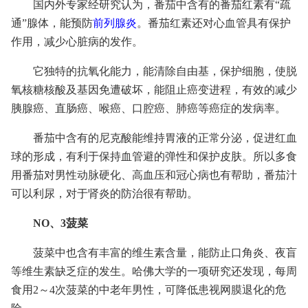
国内外专家经研究认为，番茄中含有的番茄红素有“疏
通”腺体，能预防
前列腺炎
。番茄红素还对心血管具有保护
作用，减少心脏病的发作。
它独特的抗氧化能力，能清除自由基，保护细胞，使脱
氧核糖核酸及基因免遭破坏，能阻止癌变进程，有效的减少
胰腺癌、直肠癌、喉癌、口腔癌、肺癌等癌症的发病率。
番茄中含有的尼克酸能维持胃液的正常分泌，促进红血
球的形成，有利于保持血管避的弹性和保护皮肤。所以多食
用番茄对男性动脉硬化、高血压和冠心病也有帮助，番茄汁
可以利尿，对于肾炎的防治很有帮助。
NO、3菠菜
菠菜中也含有丰富的维生素含量，能防止口角炎、夜盲
等维生素缺乏症的发生。哈佛大学的一项研究还发现，每周
食用2～4次菠菜的中老年男性，可降低患视网膜退化的危