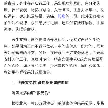
熬夜者，身体在超负荷工作，易出现功能紊乱、内分泌失
调、神经衰弱、记忆力减退、头昏脑涨、注意力不集中、反
应迟钝、健忘以及头晕、头痛、
阳痿
等问题。此外常熬夜人
的生活不规律，极易患肠胃毛病，还常伴有腰膝酸软、手脚
冰冷、失眠等症状。
医生支招：
建立规律的作息时间，调整好自己的生物
钟。如果因为工作不得不熬夜，中间应休息一段时间，同时
要注意营养的补充。另外，夜班族白天好充分休息，不要再
安排其他工作。晚餐时多吃一些富含维生素C或含有胶原蛋
白的食物，如水果和肉皮。少吃辛辣的食物，同时少喝酒，
多饮用些鲜榨果汁或豆浆等。
4、应酬族男性-高血脂高尿酸血症
喝酒太多内脏“很受伤”
根据北京一项10万男性参与的健康体检结果显示，脂肪