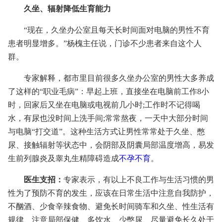
久坐、辐射降低生育能力
“现在，久坐办公室且每天长时间面对电脑的男性不育
患者明显增多。”杨槐主任说，门诊不少患者来自这个人
群。
专家解释，都市里目前很多久坐办公室的男性大多养成
了这样的“职业毛病”：早起上班，直接坐在电脑前工作8小
时，回家后又坐在电脑或电视前几小时;工作时不记得喝
水，有尿也没时间上洗手间;常常熬夜，一天中大部分时间
与电脑“打交道”。这种生活方式让男性常常处于久坐、憋
尿、接触辐射等状态中，会阴部及阴囊局部温度增高，易发
生前列腺炎及睾丸生精障碍造成
不孕不育
。
医生支招：
专家表示，有以上不良工作与生活习惯的男
性为了预防不育的发生，应该在日常生活中注意自我防护，
不酗酒、少食辛辣食物、避免长时间骑车和久坐、性生活有
规律、注意局部保健、多饮水、少憋尿、尽量避免长久处于