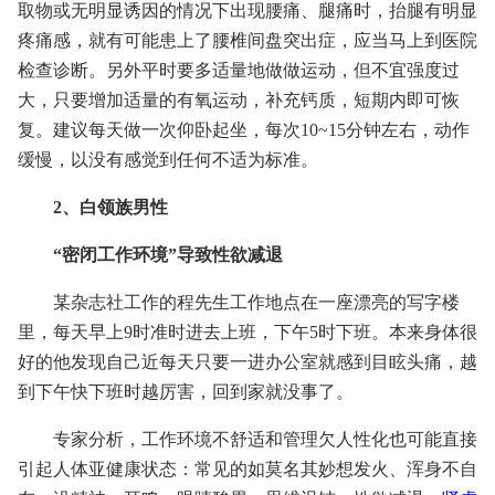
取物或无明显诱因的情况下出现腰痛、腿痛时，抬腿有明显
疼痛感，就有可能患上了腰椎间盘突出症，应当马上到医院
检查诊断。另外平时要多适量地做做运动，但不宜强度过
大，只要增加适量的有氧运动，补充钙质，短期内即可恢
复。建议每天做一次仰卧起坐，每次10~15分钟左右，动作
缓慢，以没有感觉到任何不适为标准。
2、白领族男性
“密闭工作环境”导致性欲减退
某杂志社工作的程先生工作地点在一座漂亮的写字楼
里，每天早上9时准时进去上班，下午5时下班。本来身体很
好的他发现自己近每天只要一进办公室就感到目眩头痛，越
到下午快下班时越厉害，回到家就没事了。
专家分析，工作环境不舒适和管理欠人性化也可能直接
引起人体亚健康状态：常见的如莫名其妙想发火、浑身不自