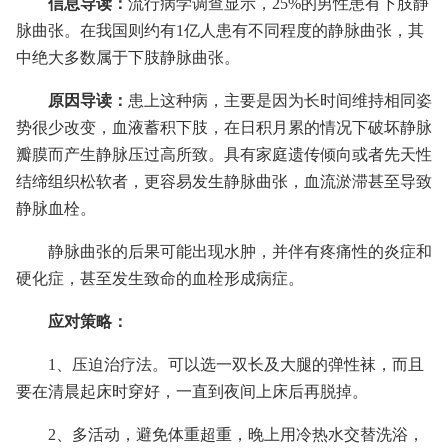
信息导读：
流行病学调查显示，25%的男性患有下肢静
脉曲张。在我国则约有1亿人患有不同程度的静脉曲张，其
中绝大多数属于下肢静脉曲张。
原因导读：
患上这种病，主要是因为长时间维持相同姿
势很少改变，血液蓄积下肢，在日积月累的情况下破坏静脉
瓣膜而产生静脉压过高所致。具有家庭遗传倾向或者先天性
结缔组织松软者，更容易发生静脉曲张，血流淤滞甚至导致
静脉血栓。
静脉曲张的后果可能出现水肿，并伴有疼痛性的炎症和
硬化症，甚至发生致命的血栓形成病症。
应对策略：
1、压迫治疗法。可以选一双长及大腿的弹性袜，而且
要在清晨起床时穿好，一直到夜间上床后再脱掉。
2、多活动，避免体重超重，晚上用冷热水交替洗浴，