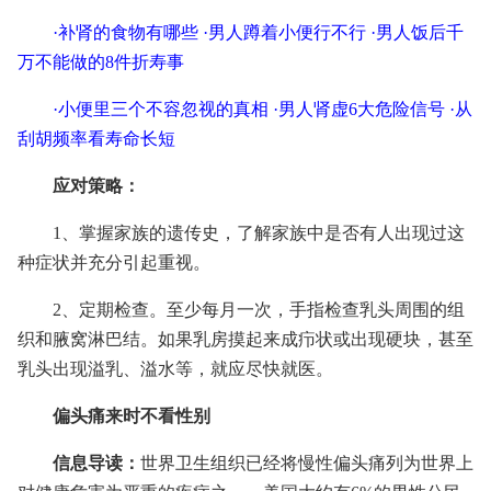
·
补肾的食物有哪些
·
男人蹲着小便行不行
·
男人饭后千
万不能做的8件折寿事
·
小便里三个不容忽视的真相
·
男人肾虚6大危险信号
·
从
刮胡频率看寿命长短
应对策略：
1、掌握家族的遗传史，了解家族中是否有人出现过这
种症状并充分引起重视。
2、定期检查。至少每月一次，手指检查乳头周围的组
织和腋窝淋巴结。如果乳房摸起来成疖状或出现硬块，甚至
乳头出现溢乳、溢水等，就应尽快就医。
偏头痛来时不看性别
信息导读：
世界卫生组织已经将慢性偏头痛列为世界上