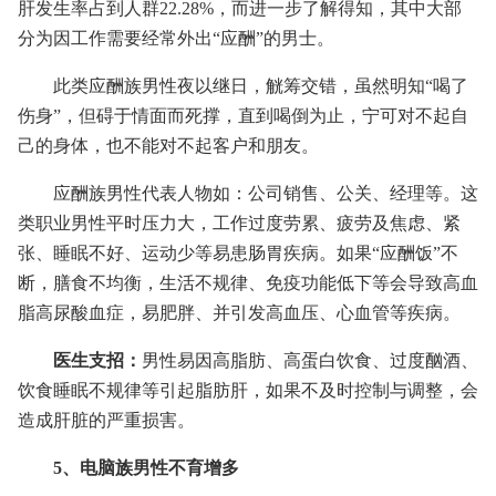
肝发生率占到人群22.28%，而进一步了解得知，其中大部
分为因工作需要经常外出“应酬”的男士。
此类应酬族男性夜以继日，觥筹交错，虽然明知“喝了
伤身”，但碍于情面而死撑，直到喝倒为止，宁可对不起自
己的身体，也不能对不起客户和朋友。
应酬族男性代表人物如：公司销售、公关、经理等。这
类职业男性平时压力大，工作过度劳累、疲劳及焦虑、紧
张、睡眠不好、运动少等易患肠胃疾病。如果“应酬饭”不
断，膳食不均衡，生活不规律、免疫功能低下等会导致高血
脂高尿酸血症，易肥胖、并引发高血压、心血管等疾病。
医生支招：
男性易因高脂肪、高蛋白饮食、过度酗酒、
饮食睡眠不规律等引起脂肪肝，如果不及时控制与调整，会
造成肝脏的严重损害。
5、电脑族男性不育增多