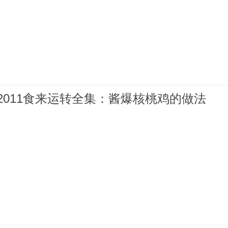
612011食来运转全集：酱爆核桃鸡的做法