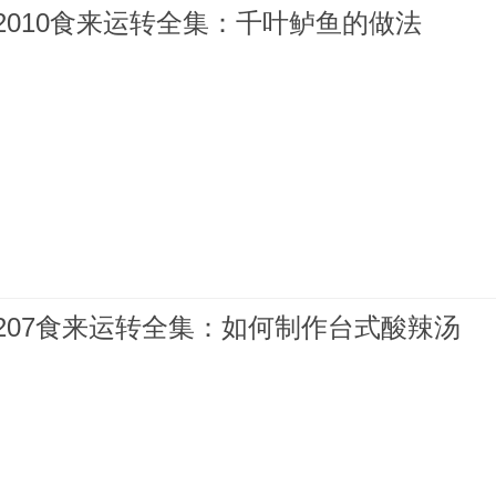
612010食来运转全集：千叶鲈鱼的做法
61207食来运转全集：如何制作台式酸辣汤