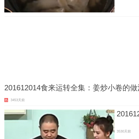
201612014食来运转全集：姜炒小卷的做
3453天前
热
201
3530天前