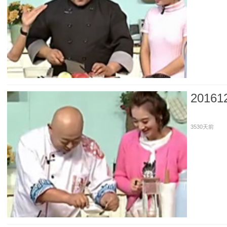
201
3530天前