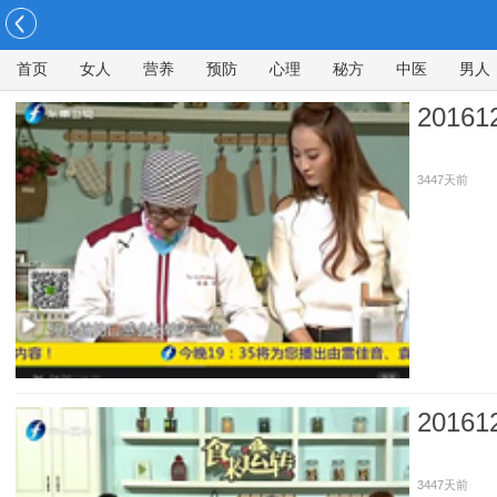
首页
女人
营养
预防
心理
秘方
中医
男人
201
3447天前
201
3447天前