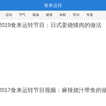
食来运转
运动
节气
瑜伽
健身
体检
常识
专题
612019食来运转节目：日式姜烧猪肉的做法
612017食来运转节目视频：麻辣烧汁带鱼的