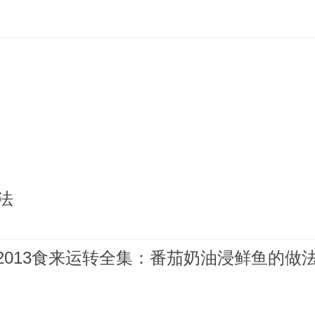
法
612013食来运转全集：番茄奶油浸鲜鱼的做